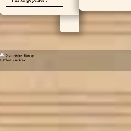
Flinte gepullert
Druckversion
|
Sitemap
© Robert Rosenkranz