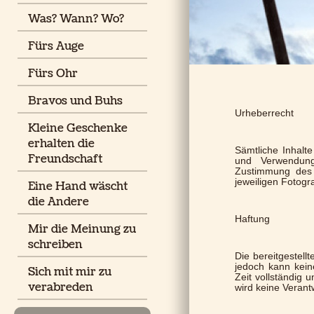
Was? Wann? Wo?
Fürs Auge
Fürs Ohr
Bravos und Buhs
Urheberrecht
Kleine Geschenke
erhalten die
Sämtliche Inhalte
Freundschaft
und Verwendung
Zustimmung des 
jeweiligen Fotog
Eine Hand wäscht
die Andere
Haftung
Mir die Meinung zu
schreiben
Die bereitgestell
jedoch kann kein
Sich mit mir zu
Zeit v
ollständig u
verabreden
wird keine Veran