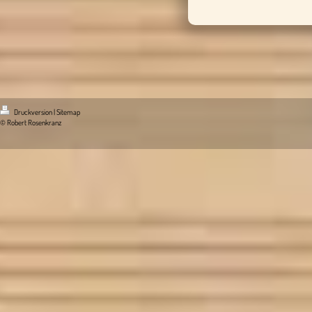
Druckversion
|
Sitemap
© Robert Rosenkranz